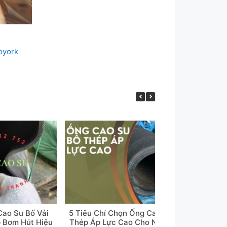
toyork
ao Su Bố Vải
5 Tiêu Chí Chọn Ống Cao Su Bố
Ống Cao
p Bơm Hút Hiệu
Thép Áp Lực Cao Cho Nhà Máy