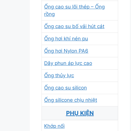
Ống cao su lõi thép – Ống
rồng
Ống cao su bố vải hút cát
Ống hơi khí nén pu
Ống hơi Nylon PA6
Dây phun áp lực cao
Ống thủy lực
Ống cao su silicon
Ống silicone chịu nhiệt
PHỤ KIỆN
Khớp nối