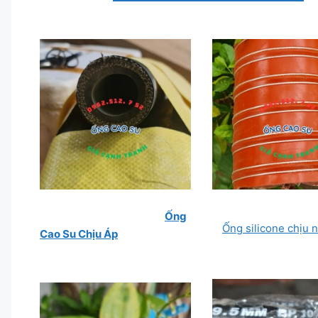
Ống
Ống silicone chịu n
Cao Su Chịu Áp