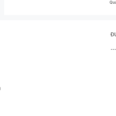
Qu
Đ
--
g