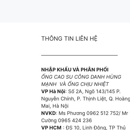
THÔNG TIN LIÊN HỆ
———————————————–
NHẬP KHẨU VÀ PHÂN PHỐI
ỐNG CAO SU CÔNG DANH HÙNG
MẠNH VÀ ỐNG CHỊU NHIỆT
VP Hà Nội
: Số 2A, Ngõ 143/145 P.
Nguyễn Chính, P. Thịnh Liệt, Q. Hoàn
Mai, Hà Nội
NVKD
: Ms Phương 0962 512 752/ Mr
Cường 0965 424 236
VP HCM
: ĐS 10, Linh Đông, TP Thủ