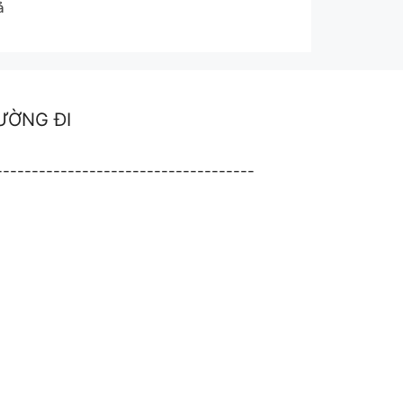
ả
ƯỜNG ĐI
------------------------------------