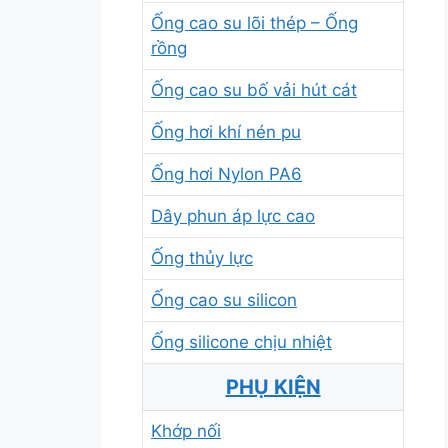
Ống cao su lõi thép – Ống
rồng
Ống cao su bố vải hút cát
Ống hơi khí nén pu
Ống hơi Nylon PA6
Dây phun áp lực cao
Ống thủy lực
Ống cao su silicon
Ống silicone chịu nhiệt
PHỤ KIỆN
Khớp nối