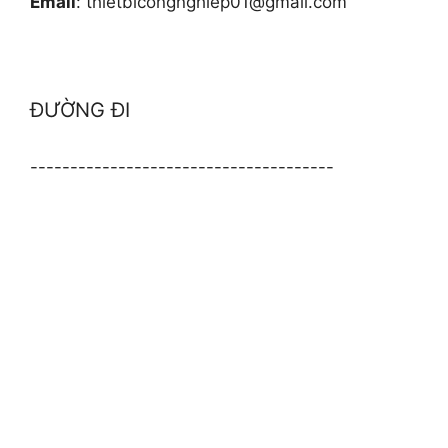
Email
: thietbicongnghiep01@gmail.com
ĐƯỜNG ĐI
--------------------------------------