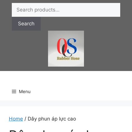
Chuyển
Search
đến
for:
nội
Search
dung
Menu
Home
/ Dây phun áp lực cao