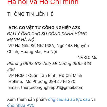
Hà nội và Hồ Chí minh
THÔNG TIN LIÊN HỆ
AZK. CO VẬT TƯ CÔNG NGHIỆP AZK
ĐẠI LÝ ỐNG CAO SU CÔNG DANH HÙNG
MẠNH HÀ NỘI
VP Hà Nội: Số Nhà168A, Ngõ 143 Nguyễn
Chính, Hoàng Mai, Hà Nội
NVKD:
Ms
Phương 0962 512 752/ Mr Cường 0965 424
236
VP HCM : Quận Tân Bình, Hồ Chí Minh
Hotline: Ms Phương 0942 716 270
Email: thietbicongnghiep01@gmail.com
Xem thêm sản phẩm
ống cao su áp lực cao
và
ống nhựa PVC