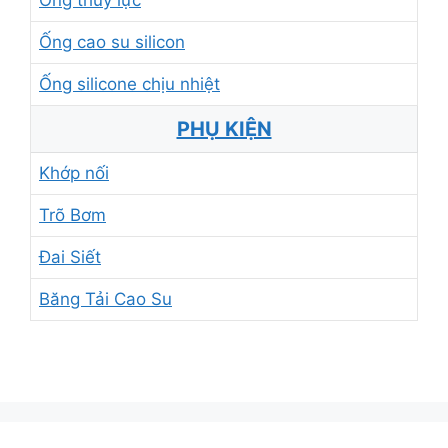
Ống thủy lực
Ống cao su silicon
Ống silicone chịu nhiệt
PHỤ KIỆN
Khớp nối
Trõ Bơm
Đai Siết
Băng Tải Cao Su