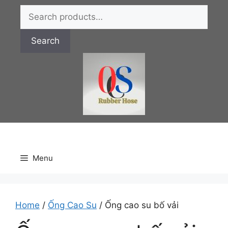
Chuyển
Search
đến
for:
nội
Search
dung
Menu
Home
/
Ống Cao Su
/ Ống cao su bố vải