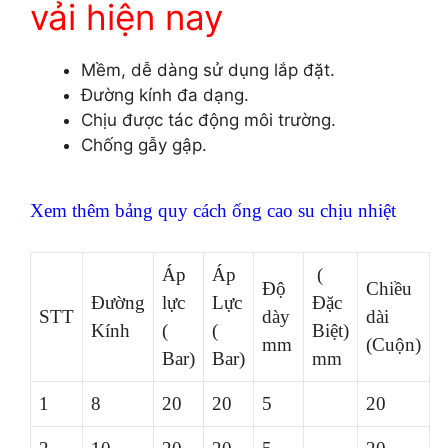
vải hiện nay
Mềm, dễ dàng sử dụng lắp đặt.
Đường kính đa dạng.
Chịu được tác động môi trường.
Chống gẫy gập.
Xem thêm bảng quy cách ống cao su chịu nhiệt
Áp
Áp
(
Độ
Chiều
Đường
lực
Lực
Đặc
STT
dày
dài
Kính
(
(
Biệt)
mm
(Cuộn)
Bar)
Bar)
mm
1
8
20
20
5
20