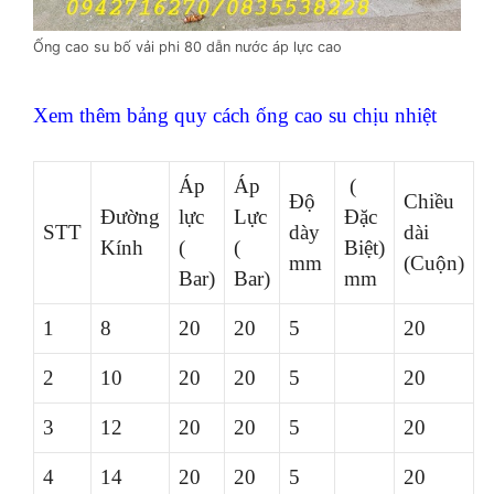
Ống cao su bố vải phi 80 dẫn nước áp lực cao
Xem thêm bảng quy cách ống cao su chịu nhiệt
Áp
Áp
(
Độ
Chiều
Đường
lực
Lực
Đặc
STT
dày
dài
Kính
(
(
Biệt)
mm
(Cuộn)
Bar)
Bar)
mm
1
8
20
20
5
20
2
10
20
20
5
20
3
12
20
20
5
20
4
14
20
20
5
20