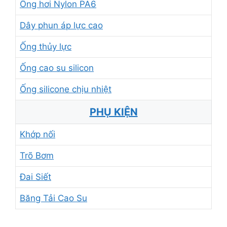
Ống hơi Nylon PA6
Dây phun áp lực cao
Ống thủy lực
Ống cao su silicon
Ống silicone chịu nhiệt
PHỤ KIỆN
Khớp nối
Trõ Bơm
Đai Siết
Băng Tải Cao Su