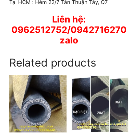
Tại HCM : Hẻm 22/7 Tân Thuận Tây, Q7
Liên hệ:
0962512752/0942716270
zalo
Related products