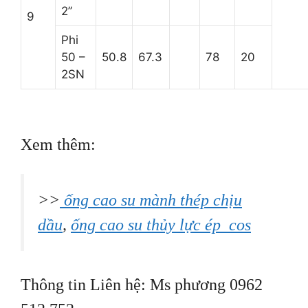
2’’
9
Phi
50 –
50.8
67.3
78
20
2SN
Xem thêm:
>>
ống cao su mành thép chịu
dầu
,
ống cao su thủy lực ép cos
Thông tin Liên hệ: Ms phương 0962