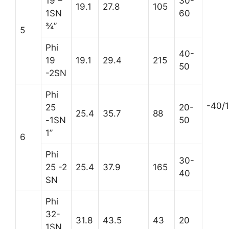
19 –
30-
19.1
27.8
105
1SN
60
¾’’
5
Phi
40-
19
19.1
29.4
215
50
-2SN
Phi
-40/
25
20-
25.4
35.7
88
-1SN
50
1’’
6
Phi
30-
25 -2
25.4
37.9
165
40
SN
Phi
32-
31.8
43.5
43
20
1SN