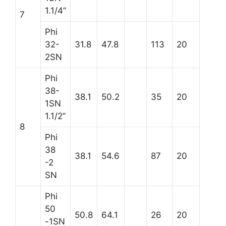
1.1/4’’
7
Phi
32-
31.8
47.8
113
20
2SN
Phi
38-
38.1
50.2
35
20
1SN
1.1/2’’
8
Phi
38
38.1
54.6
87
20
-2
SN
Phi
50
50.8
64.1
26
20
-1SN