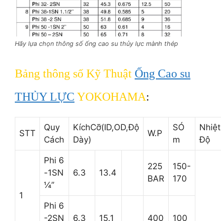
Hãy lựa chọn thông số ống cao su thủy lực mành thép
Bảng thông số Kỹ Thuật
Ống Cao su
THỦY LỰC
YOKOHAMA
:
Quy
KíchCỡ(ID,OD,Độ
SÓ
Nhiệt
STT
W.P
Cách
Dày)
m
Độ
Phi 6
225
150-
-1SN
6.3
13.4
BAR
170
¼’’
1
Phi 6
-2SN
6.3
15.1
400
100