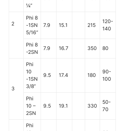
¼’’
Phi 8
120-
2
-1SN
7.9
15.1
215
140
5/16’’
Phi 8
7.9
16.7
350
80
-2SN
Phi
10
90-
9.5
17.4
180
-1SN
100
3/8’’
3
Phi
50-
10 –
9.5
19.1
330
70
2SN
Phi