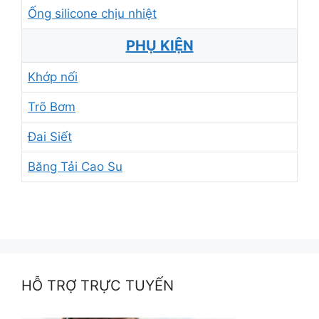
Ống silicone chịu nhiệt
PHỤ KIỆN
Khớp nối
Trõ Bơm
Đai Siết
Băng Tải Cao Su
HỖ TRỢ TRỰC TUYẾN