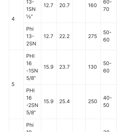
13-
60-
12.7
20.7
160
1SN
70
½’’
4
Phi
50-
13-
12.7
22.2
275
60
2SN
PHI
16
50-
15.9
23.7
130
-1SN
60
5/8’’
5
PHI
16
40-
15.9
25.4
250
-2SN
50
5/8’’
Phi