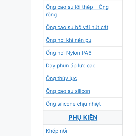
Ống cao su lõi thép – Ống
rồng
Ống cao su bố vải hút cát
Ống hơi khí nén pu
Ống hơi Nylon PA6
Dây phun áp lực cao
Ống thủy lực
Ống cao su silicon
Ống silicone chịu nhiệt
PHỤ KIỆN
Khớp nối