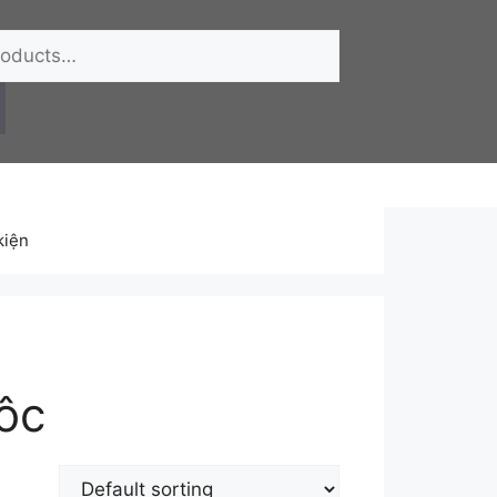
kiện
ôc