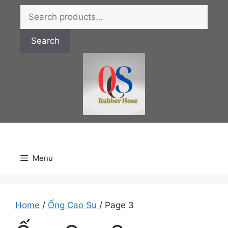
Chuyển
Search
đến
for:
nội
Search
dung
Menu
Home
/
Ống Cao Su
/ Page 3