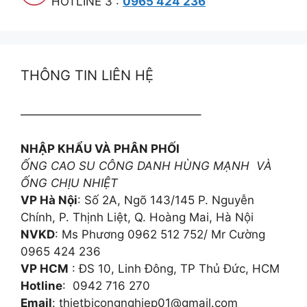
HOTLINE 3 :
0965 424 236
THÔNG TIN LIÊN HỆ
———————————————–
NHẬP KHẨU VÀ PHÂN PHỐI
ỐNG CAO SU CÔNG DANH HÙNG MẠNH VÀ
ỐNG CHỊU NHIỆT
VP Hà Nội
: Số 2A, Ngõ 143/145 P. Nguyễn
Chính, P. Thịnh Liệt, Q. Hoàng Mai, Hà Nội
NVKD
: Ms Phương 0962 512 752/ Mr Cường
0965 424 236
VP HCM
: ĐS 10, Linh Đông, TP Thủ Đức, HCM
Hotline
: 0942 716 270
Email
: thietbicongnghiep01@gmail.com