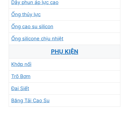
Dây phun áp lực cao
Ống thủy lực
Ống cao su silicon
Ống silicone chịu nhiệt
PHỤ KIỆN
Khớp nối
Trõ Bơm
Đai Siết
Băng Tải Cao Su