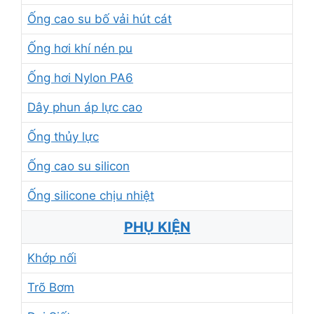
Ống cao su bố vải hút cát
Ống hơi khí nén pu
Ống hơi Nylon PA6
Dây phun áp lực cao
Ống thủy lực
Ống cao su silicon
Ống silicone chịu nhiệt
PHỤ KIỆN
Khớp nối
Trõ Bơm