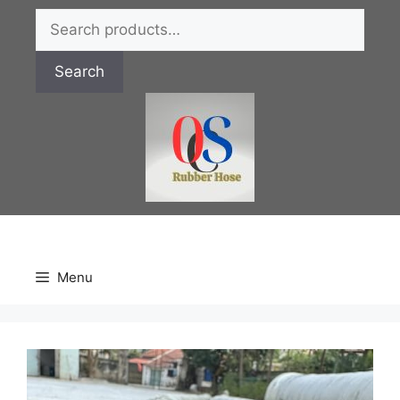
Chuyển
Search
đến
for:
nội
Search
dung
Menu