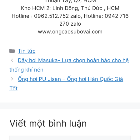
Thuận Tây, Q7, HCM
Kho HCM 2: Linh Đông, Thủ Đức , HCM
Hotline : 0962.512.752 zalo, Hotline: 0942 716
270 zalo
www.ongcaosubovai.com
Danh
Tin tức
mục
Dây hơi Masuka- Lựa chọn hoàn hảo cho hệ
thống khí nén
Ống hơi PU Jisan – Ống hơi Hàn Quốc Giá
Tốt
Viết một bình luận
Bình