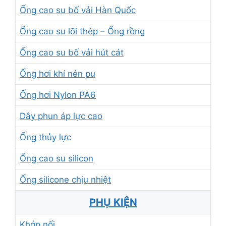
Ống cao su bố vải Hàn Quốc
Ống cao su lõi thép – Ống rồng
Ống cao su bố vải hút cát
Ống hơi khí nén pu
Ống hơi Nylon PA6
Dây phun áp lực cao
Ống thủy lực
Ống cao su silicon
Ống silicone chịu nhiệt
PHỤ KIỆN
Khớp nối