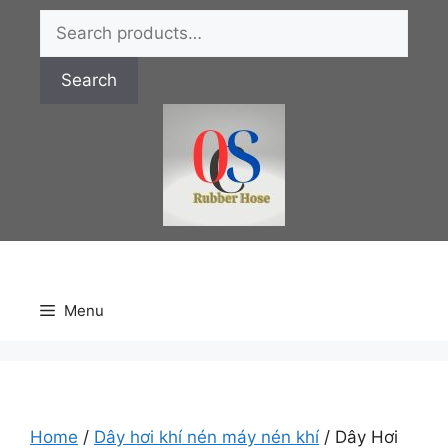
Chuyển
Search
đến
for:
nội
Search
dung
Menu
Home
/
Dây hơi khí nén máy nén khí
/ Dây Hơi