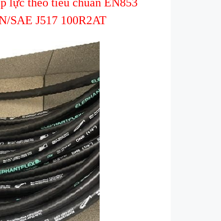
áp lực theo tiêu chuẩn EN853
SN/SAE J517 100R2AT