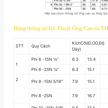
Hãy lựa chọn thông số ống cao su thủy lự
Bảng thông số Kỹ Thuật Ống Cao 
KíchCỡ(ID,OD,Độ
STT
Quy Cách
Dày)
Phi 6 -1SN ¼’’
6.3
13.4
1
Phi 6 -2SN ¼’’
6.3
15.1
2
Phi 8 -1SN 5/16’’
7.9
15.1
Phi 8 -2SN
7.9
16.7
Phi 10 -1SN 3/8’’
9.5
17.4