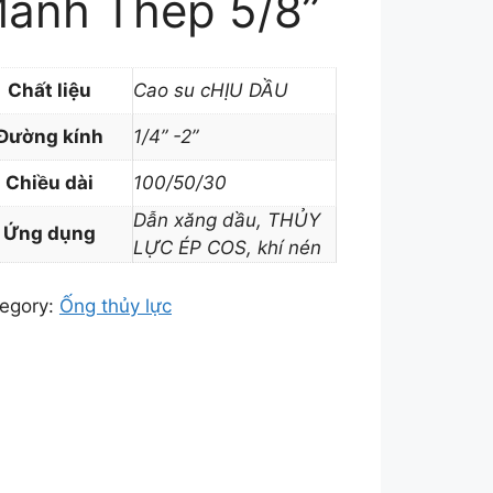
ành Thép 5/8”
Chất liệu
Cao su cHỊU DẦU
Đường kính
1/4” -2”
Chiều dài
100/50/30
Dẫn xăng dầu, THỦY
Ứng dụng
LỰC ÉP COS, khí nén
egory:
Ống thủy lực