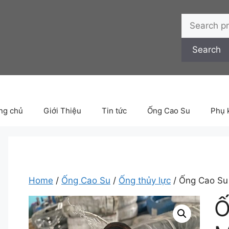
Search
for:
Search
ng chủ
Giới Thiệu
Tin tức
Ống Cao Su
Phụ 
Home
/
Ống Cao Su
/
Ống thủy lực
/ Ống Cao Su
Ố