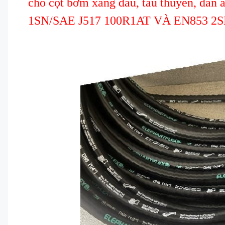
cho cột bơm xăng dầu, tàu thuyền, dẫn 
1SN/SAE J517 100R1AT VÀ EN853 2