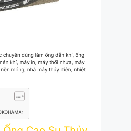
o
lực chuyên dùng làm ống dẫn khí, ống
én khí, máy in, máy thổi nhựa, máy
nền móng, nhà máy thủy điện, nhiệt
 YOKOHAMA:
t Ống Cao Su Thủy