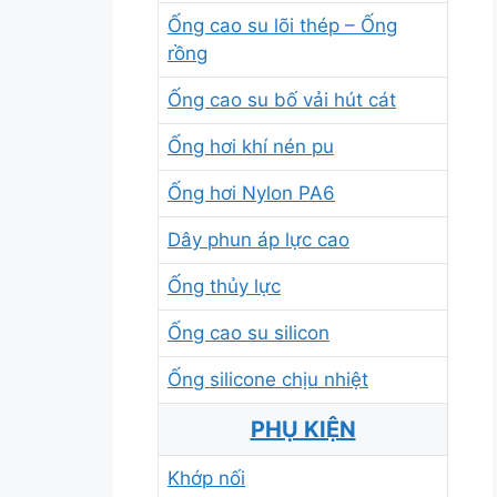
Ống cao su lõi thép – Ống
rồng
Ống cao su bố vải hút cát
Ống hơi khí nén pu
Ống hơi Nylon PA6
Dây phun áp lực cao
Ống thủy lực
Ống cao su silicon
Ống silicone chịu nhiệt
PHỤ KIỆN
Khớp nối