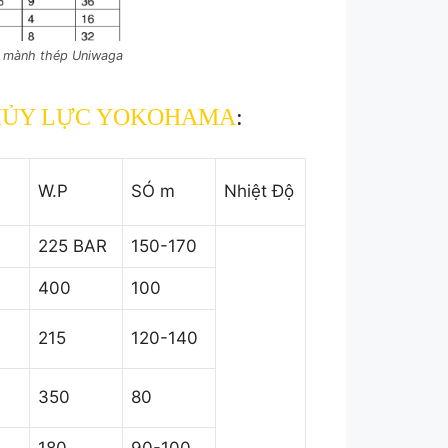
c mành thép Uniwaga
su THỦY LỰC YOKOHAMA
:
W.P
SÓ m
Nhiệt Độ
225 BAR
150-170
400
100
215
120-140
350
80
180
90-100