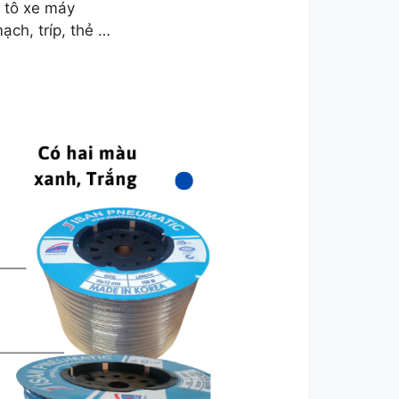
ô tô xe máy
ch, tríp, thẻ …