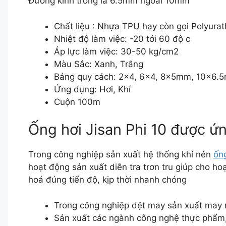
Đường kính trong là 6.5mm ngoài 10mm
Chất liệu : Nhựa TPU hay còn gọi Polyura
Nhiệt độ làm việc: -20 tới 60 độ c
Áp lực làm việc: 30-50 kg/cm2
Màu Sắc: Xanh, Trắng
Bảng quy cách: 2×4, 6×4, 8x5mm, 10×6
Ứng dụng: Hơi, Khí
Cuộn 100m
Ống hơi Jisan Phi 10 được ứ
Trong công nghiệp sản xuất hệ thống khí nén
ống
hoạt động sản xuất diễn tra trơn tru giúp cho h
hoá đúng tiến độ, kịp thời nhanh chóng
Trong công nghiệp dệt may sản xuất may
Sản xuất các ngành công nghệ thực phẩ