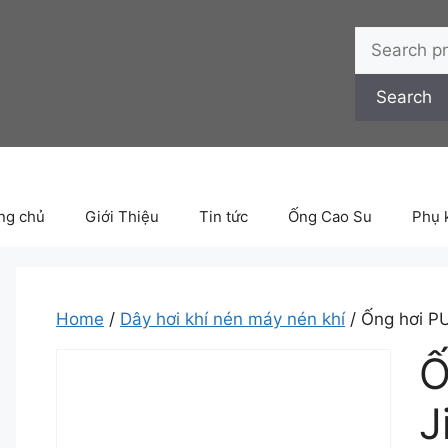
Search
for:
Search
ng chủ
Giới Thiệu
Tin tức
Ống Cao Su
Phụ 
Home
/
Dây hơi khí nén máy nén khí
/ Ống hơi PU
Ố
J