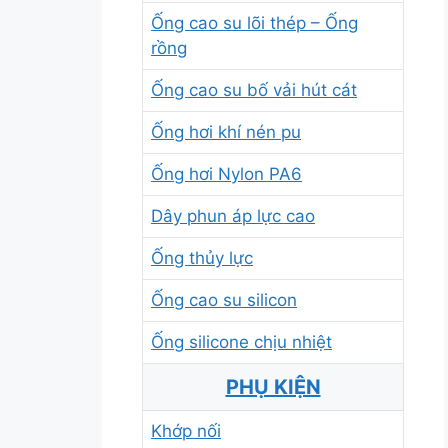
Ống cao su lõi thép – Ống
rồng
Ống cao su bố vải hút cát
Ống hơi khí nén pu
Ống hơi Nylon PA6
Dây phun áp lực cao
Ống thủy lực
Ống cao su silicon
Ống silicone chịu nhiệt
PHỤ KIỆN
Khớp nối