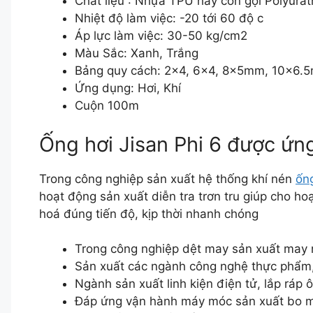
Chất liệu : Nhựa TPU hay còn gọi Polyura
Nhiệt độ làm việc: -20 tới 60 độ c
Áp lực làm việc: 30-50 kg/cm2
Màu Sắc: Xanh, Trắng
Bảng quy cách: 2×4, 6×4, 8x5mm, 10×6
Ứng dụng: Hơi, Khí
Cuộn 100m
Ống hơi Jisan Phi 6 được ứn
Trong công nghiệp sản xuất hệ thống khí nén
ống
hoạt động sản xuất diễn tra trơn tru giúp cho h
hoá đúng tiến độ, kịp thời nhanh chóng
Trong công nghiệp dệt may sản xuất may
Sản xuất các ngành công nghệ thực phẩ
Ngành sản xuất linh kiện điện tử, lắp ráp 
Đáp ứng vận hành máy móc sản xuất bo mạ