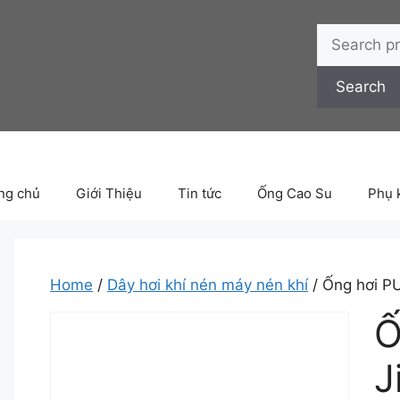
Search
for:
Search
ng chủ
Giới Thiệu
Tin tức
Ống Cao Su
Phụ 
Home
/
Dây hơi khí nén máy nén khí
/ Ống hơi PU
Ố
J