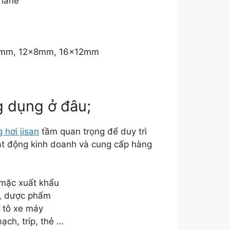
thane
.5mm, 12x8mm, 16x12mm
g dụng ở đâu;
 hơi jisan
tầm quan trọng để duy trì
oạt động kinh doanh và cung cấp hàng
 mặc xuất khẩu
m, dược phẩm
ô tô xe máy
ch, tríp, thẻ …