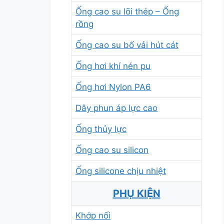
Ống cao su lõi thép – Ống
rồng
Ống cao su bố vải hút cát
Ống hơi khí nén pu
Ống hơi Nylon PA6
Dây phun áp lực cao
Ống thủy lực
Ống cao su silicon
Ống silicone chịu nhiệt
PHỤ KIỆN
Khớp nối