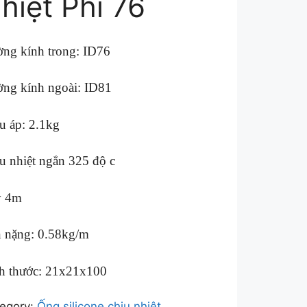
hiệt Phi 76
ng kính trong: ID76
ng kính ngoài: ID81
u áp: 2.1kg
u nhiệt ngắn 325 độ c
y 4m
 nặng: 0.58kg/m
h thước: 21x21x100
egory:
Ống silicone chịu nhiệt