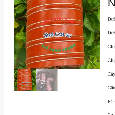
N
Đườ
Đườ
Chị
Chị
Câ
Cân
Kíc
Cat