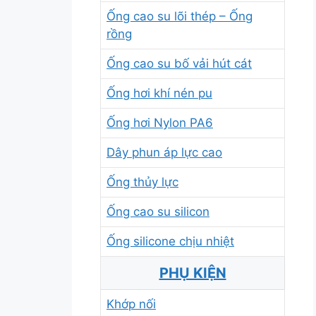
Ống cao su lõi thép – Ống
rồng
Ống cao su bố vải hút cát
Ống hơi khí nén pu
Ống hơi Nylon PA6
Dây phun áp lực cao
Ống thủy lực
Ống cao su silicon
Ống silicone chịu nhiệt
PHỤ KIỆN
Khớp nối