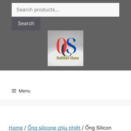
Chuyển
Search
đến
for:
nội
Search
dung
Menu
Home
/
Ống silicone chịu nhiệt
/ Ống Silicon