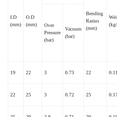
Bending
I.D
O.D
Wei
Rasius
(mm)
(mm)
(kg
Over
(mm)
Vacuum
Pressure
(bar)
(bar)
19
22
3
0.73
22
0.1
22
25
3
0.72
25
0.1
25
29
2.8
0.71
29
0.1