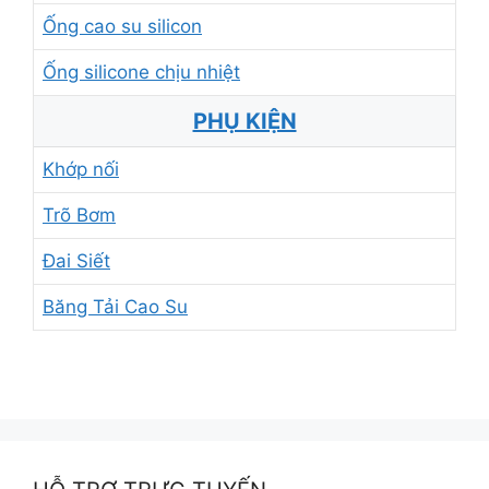
Ống cao su silicon
Ống silicone chịu nhiệt
PHỤ KIỆN
Khớp nối
Trõ Bơm
Đai Siết
Băng Tải Cao Su