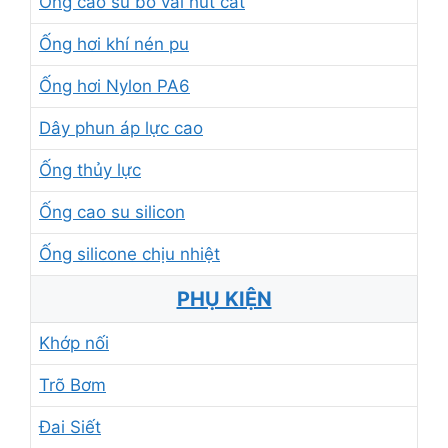
Ống cao su bố vải hút cát
Ống hơi khí nén pu
Ống hơi Nylon PA6
Dây phun áp lực cao
Ống thủy lực
Ống cao su silicon
Ống silicone chịu nhiệt
PHỤ KIỆN
Khớp nối
Trõ Bơm
Đai Siết