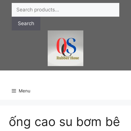
Chuyển
Search
đến
for:
nội
Search
dung
Menu
ống cao su bơm bê